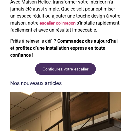
Avec Maison Helice, transformer votre intérieur n’a
jamais été aussi simple. Que ce soit pour optimiser
un espace réduit ou ajouter une touche design à votre
maison, notre
s’installe rapidement,
escalier colimaçon
facilement et avec un résultat impeccable.
Prêts à relever le défi ?
Commandez dès aujourd’hui
et profitez d’une installation express en toute
confiance !
Configurez votre escalier
Nos nouveaux articles
Qu
Pe
Ch
Po
Ha
Un
Es
De