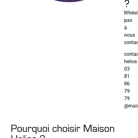
?
N’hési
pas
à
nous
contac
conta
helic
03
81
86
79
79
@mais
Pourquoi choisir Maison