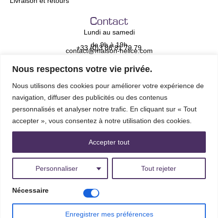
Livraison et retours
Contact
Lundi au samedi
de 9h à 19h
+33 (0)3 86 81 79 79
contact@maison-helice.com
Nous respectons votre vie privée.
Newsletter
Adresse e-mail *
Nous utilisons des cookies pour améliorer votre expérience de
navigation, diffuser des publicités ou des contenus
personnalisés et analyser notre trafic. En cliquant sur « Tout
accepter », vous consentez à notre utilisation des cookies.
Accepter tout
Méthodes de Paiement
Personnaliser
Tout rejeter
Nécessaire
© Escaliers Décors® – Tous droits réservés
Enregistrer mes préférences
Facebook
X
Pintere
T