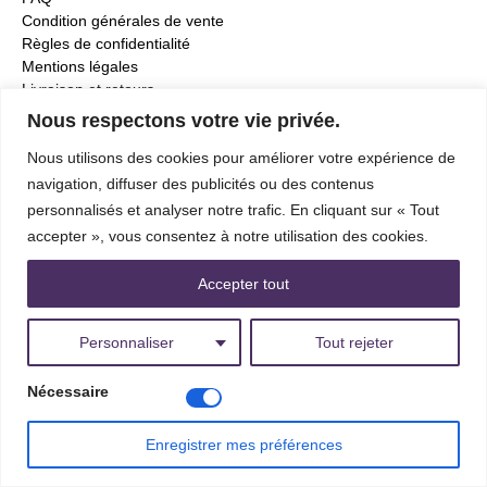
Condition générales de vente
Règles de confidentialité
Mentions légales
Livraison et retours
Nous respectons votre vie privée.
Contact
Nous utilisons des cookies pour améliorer votre expérience de
Lundi au samedi
navigation, diffuser des publicités ou des contenus
de 9h à 19h
+33 (0)3 86 81 79 79
contact@maison-helice.com
personnalisés et analyser notre trafic. En cliquant sur « Tout
accepter », vous consentez à notre utilisation des cookies.
Newsletter
Adresse e-mail *
Accepter tout
Personnaliser
Tout rejeter
Nécessaire
Méthodes de Paiement
Enregistrer mes préférences
Facebook
X
Pintere
T