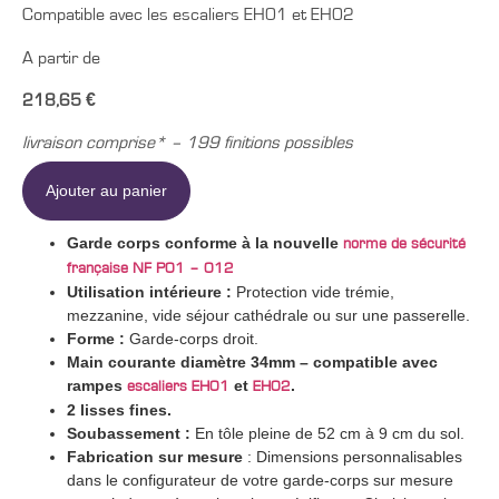
Compatible avec les escaliers EH01 et EH02
A partir de
218,65 €
livraison comprise* – 199 finitions possibles
Ajouter au panier
Garde corps c
onforme à la nouvelle
norme de sécurité
française NF P01 – 012
Utilisation intérieure :
Protection vide trémie,
mezzanine, vide séjour cathédrale ou sur une passerelle.
Forme :
Garde-corps droit.
Main courante diamètre 34mm – compatible avec
rampes
et
.
escaliers EH01
EH02
2 lisses fines.
Soubassement :
En tôle pleine de 52 cm à 9 cm du sol.
Fabrication sur mesure
: Dimensions personnalisables
dans le configurateur de votre garde-corps sur mesure