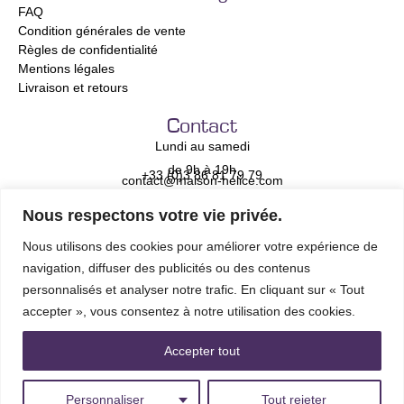
FAQ
Condition générales de vente
Règles de confidentialité
Mentions légales
Livraison et retours
Contact
Lundi au samedi
de 9h à 19h
+33 (0)3 86 81 79 79
contact@maison-helice.com
Nous respectons votre vie privée.
Newsletter
Adresse e-mail *
Nous utilisons des cookies pour améliorer votre expérience de
navigation, diffuser des publicités ou des contenus
personnalisés et analyser notre trafic. En cliquant sur « Tout
accepter », vous consentez à notre utilisation des cookies.
Accepter tout
Méthodes de Paiement
Personnaliser
Tout rejeter