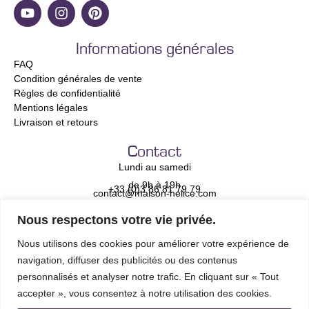
Informations générales
FAQ
Condition générales de vente
Règles de confidentialité
Mentions légales
Livraison et retours
Contact
Lundi au samedi
de 9h à 19h
+33 (0)3 86 81 79 79
contact@maison-helice.com
Nous respectons votre vie privée.
Newsletter
Adresse e-mail *
Nous utilisons des cookies pour améliorer votre expérience de
navigation, diffuser des publicités ou des contenus
personnalisés et analyser notre trafic. En cliquant sur « Tout
accepter », vous consentez à notre utilisation des cookies.