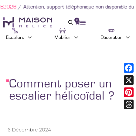
support téléphonique non disponible du 10/08 au 23/08.
0
Escaliers
Mobilier
Décoration
Faceb
Comment poser un
X
escalier hélicoïdal ?
Pinter
Threa
6 Décembre 2024