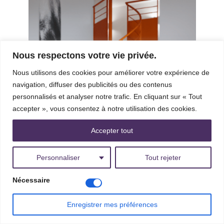
Configurer
Nous respectons votre vie privée.
Nous utilisons des cookies pour améliorer votre expérience de
navigation, diffuser des publicités ou des contenus
personnalisés et analyser notre trafic. En cliquant sur « Tout
accepter », vous consentez à notre utilisation des cookies.
Accepter tout
Personnaliser
Tout rejeter
Nécessaire
Escalier colimaçon XS sur mesure
Enregistrer mes préférences
Facebook
X
Pintere
T
EH01