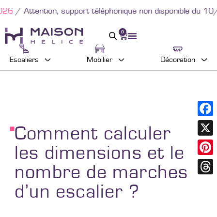
 support téléphonique non disponible du 10/08 au 23/08.
0
Escaliers
Mobilier
Décoration
Faceb
Comment calculer
X
les dimensions et le
Pinter
nombre de marches
Threa
d’un escalier ?