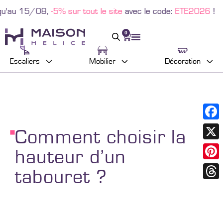
tout le site
avec le code:
ETE2026
!
0
Escaliers
Mobilier
Décoration
Faceb
Comment choisir la
X
hauteur d’un
Pinter
tabouret ?
Threa