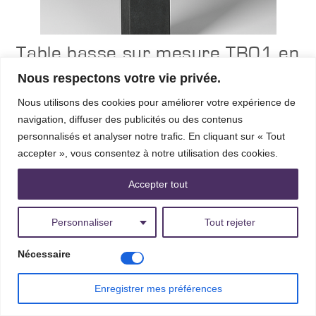
Table basse sur mesure TB01 en
acier brut
Nous respectons votre vie privée.
Suivant ses dimensions : table basse, de chevet, d'appoint ou bout
de canapé.
Nous utilisons des cookies pour améliorer votre expérience de
A partir de
377,59 €
navigation, diffuser des publicités ou des contenus
livraison comprise* - 199 finitions possibles
personnalisés et analyser notre trafic. En cliquant sur « Tout
accepter », vous consentez à notre utilisation des cookies.
Accepter tout
Configurer
Personnaliser
Tout rejeter
Nécessaire
Enregistrer mes préférences
Facebook
X
Pintere
T