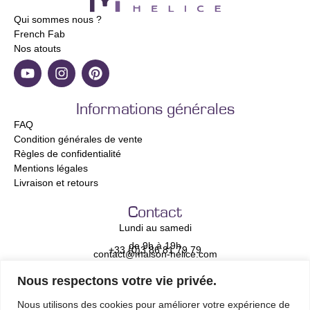
Qui sommes nous ?
French Fab
Nos atouts
Informations générales
FAQ
Condition générales de vente
Règles de confidentialité
Mentions légales
Livraison et retours
Contact
Lundi au samedi
de 9h à 19h
+33 (0)3 86 81 79 79
contact@maison-helice.com
Nous respectons votre vie privée.
Newsletter
Adresse e-mail *
Nous utilisons des cookies pour améliorer votre expérience de