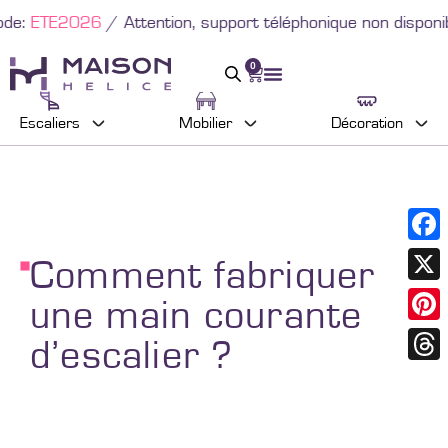
6
/ Attention, support téléphonique non disponible du 10
0
Escaliers
Mobilier
Décoration
Faceb
Comment fabriquer
X
une main courante
Pinter
d’escalier ?
Threa